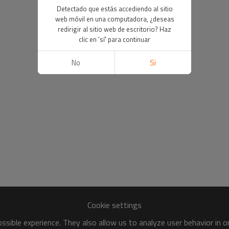
Detectado que estás accediendo al sitio
web móvil en una computadora, ¿deseas
redirigir al sitio web de escritorio? Haz
clic en 'sí' para continuar
No
Si
Cookie settings
sible experience. They also allow us to analyze user behavior in 