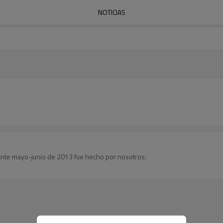
NOTICIAS
rante mayo-junio de 2013 fue hecho por nosotros.