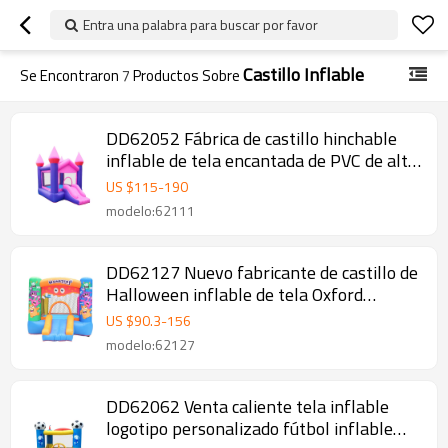
Entra una palabra para buscar por favor
Castillo Inflable
Se Encontraron
7
Productos Sobre
DD62052 Fábrica de castillo hinchable
inflable de tela encantada de PVC de alta
calidad en China
US $
115
-
190
modelo:62111
DD62127 Nuevo fabricante de castillo de
Halloween inflable de tela Oxford
calificado personalizado China
US $
90.3
-
156
modelo:62127
DD62062 Venta caliente tela inflable
logotipo personalizado fútbol inflable