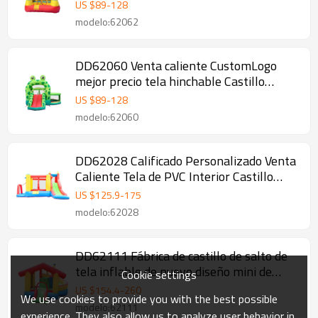
gorila fábrica de China
US $
89
-
128
modelo:62062
DD62060 Venta caliente CustomLogo
mejor precio tela hinchable Castillo
máquina de coser fábrica China
US $
89
-
128
modelo:62060
DD62028 Calificado Personalizado Venta
Caliente Tela de PVC Interior Castillo
Hinchable Fábrica en China
US $
125.9
-
175
modelo:62028
DD62111 Fábrica de castillo de salto de
tela inflable de nuevo diseño mini de
Cookie settings
China
US $
154.4
-
260
We use cookies to provide you with the best possible
modelo:62111
experience. They also allow us to analyze user behavior in