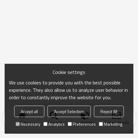
Cookie settings
We use cookies to provide you with the best possible
experience. They also allow us to analyze user behavior in
order to constantly improve the website for you.
Accept all
Accept Selection
Reject All
Inicio
búsqueda
categoría
Enviar consulta
Necessary
Analytics
Preferences
Marketing