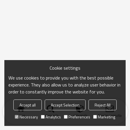
Cookie settings
We use cookies to provide you with the best possible
experience. They also allow us to analyze user behavior in
order to constantly improve the website for you.
Accept all
Accept Selection
Reject All
Inicio
búsqueda
categoría
Enviar consulta
Necessary
Analytics
Preferences
Marketing