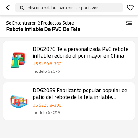
Entra una palabra para buscar por favor
Se Encontraron
2
Productos Sobre
Rebote Inflable De PVC De Tela
DD62076 Tela personalizada PVC rebote
inflable redondo al por mayor en China
US $
180.8
-
300
modelo:62076
DD62059 Fabricante popular popular del
patio del rebote de la tela inflable
prefabricada en China
US $
229.8
-
390
modelo:62059