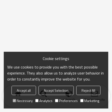
Cookie settings
We use cookies to provide you with the best possible
experience. They also allow us to analyze user behavior in
order to constantly improve the website for you.
Accept all
Accept Selection
Reject All
Inicio
búsqueda
categoría
Enviar consulta
Necessary
Analytics
Preferences
Marketing